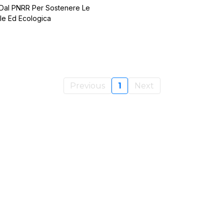
ti Dal PNRR Per Sostenere Le
ale Ed Ecologica
Previous
1
Next